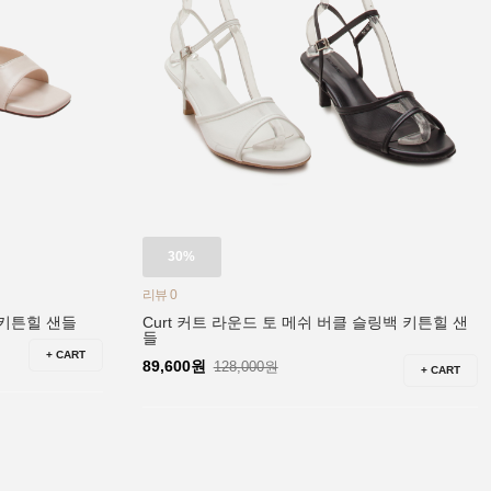
30%
리뷰 0
 키튼힐 샌들
Curt 커트 라운드 토 메쉬 버클 슬링백 키튼힐 샌
들
+ CART
89,600원
128,000원
+ CART