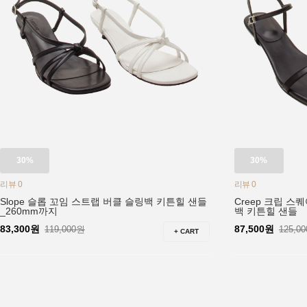
30%
30%
리뷰 0
리뷰 0
Slope 슬롭 꼬임 스트랩 버클 슬링백 키튼힐 샌들
Creep 크립 스
_260mm까지
백 키튼힐 샌들
83,300원
87,500원
119,000원
125,0
+ CART