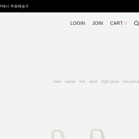
 구매시 무료배송※
LOGIN
JOIN
CART
0
new
name
hot
best
high price
low price