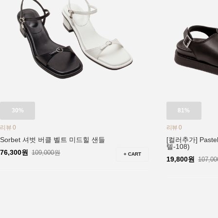
30%
81%
리뷰 0
리뷰 0
Sorbet 셔벗 버클 벨트 미드힐 샌들
[컬러추가] Past
텔-108)
76,300원
109,000원
+ CART
19,800원
107,0