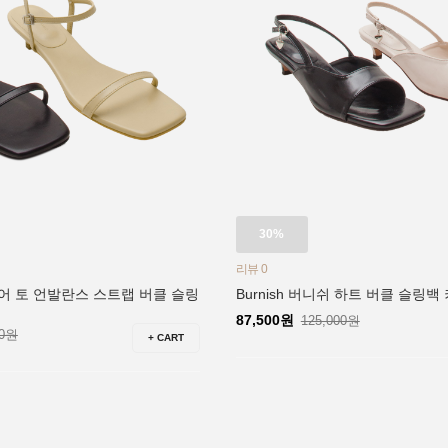
30%
리뷰 0
퀘어 토 언발란스 스트랩 버클 슬링
Burnish 버니쉬 하트 버클 슬링백
87,500원
125,000원
00원
+ CART