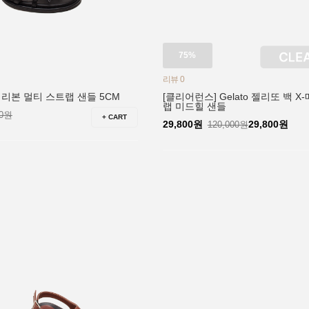
75%
리뷰 0
레어 리본 멀티 스트랩 샌들 5CM
[클리어런스] Gelato 젤리또 백 
랩 미드힐 샌들
00원
+ CART
29,800원
29,800원
120,000원