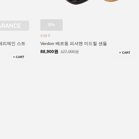
30%
리뷰 0
X-메리제인 스트
Verdon 베르동 피셔맨 미드힐 샌들
88,900원
127,000원
+ CART
+ CART