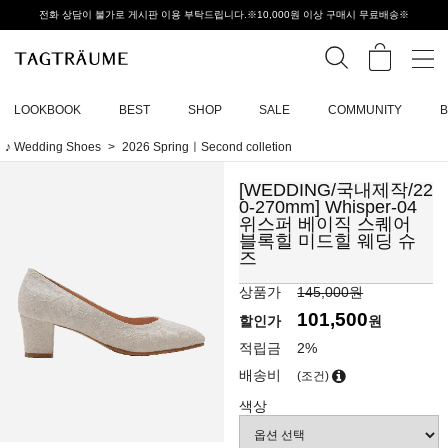
전화 상담이 불가로 게시판 이용 부탁드립니다.※10,000원 이상 구매시 무료배송※
LOOKBOOK
BEST
SHOP
SALE
COMMUNITY
♪ Wedding Shoes
2026 SpringㅣSecond colletion
[WEDDING/국내제작/22
0-270mm] Whisper-04
위스퍼 베이직 스퀘어
블록힐 미드힐 웨딩 슈
즈
상품가
145,000원
101,500
할인가
원
적립금
2%
배송비
(조건)
색상